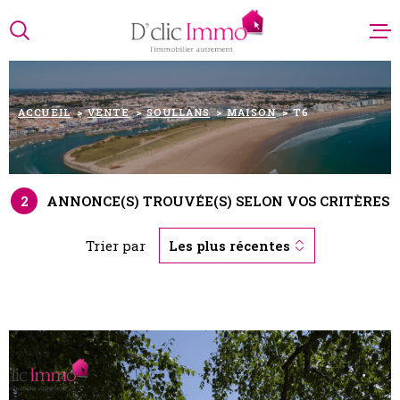
Aller
Aller
Aller
Aller
à
à
au
au
:
la
menu
contenu
recherche
principal
ACCUEIL
VENTE
SOULLANS
MAISON
T6
NOTRE AG
NOS ANN
2
ANNONCE(S) TROUVÉE(S) SELON VOS CRITÈRES
PARRAINA
Trier par
Les plus récentes
ESTIMATI
ALERTE E