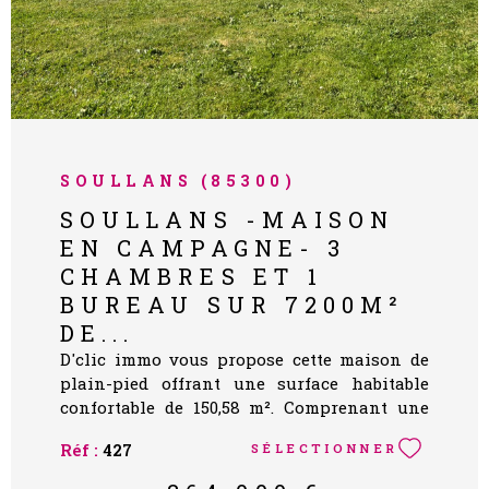
SOULLANS (85300)
SOULLANS -MAISON
EN CAMPAGNE- 3
CHAMBRES ET 1
BUREAU SUR 7200M²
DE...
D'clic immo vous propose cette maison de
plain-pied offrant une surface habitable
confortable de 150,58 m². Comprenant une
entrée avec WC, une spacieuse salle à
Réf :
427
SÉLECTIONNER
manger avec coin cuisine et bar; une arrière
cuisine avec cuisine aménagée et équipée.