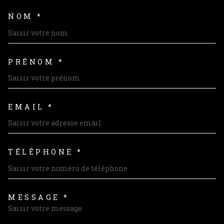
NOM *
TRAD_MELTEM_VOSCOORDON
PRÉNOM *
EMAIL *
TÉLÉPHONE *
MESSAGE *
TRAD_MELTEM_VOREDEMAND