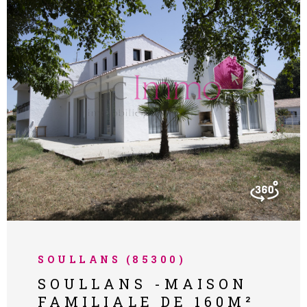
NOS PART
NOS AVIS
CONTACT
VOIR LE BIEN
SOULLANS (85300)
SOULLANS -MAISON
FAMILIALE DE 160M²