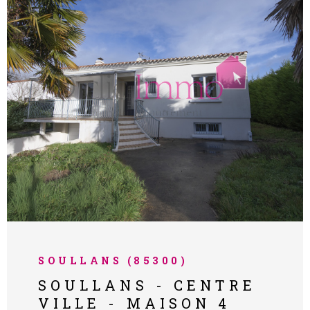
modernité et sérénité ! Cindy BESSEAU
06.21.73.75.61 Les informations sur les
risques auxquels ce bien est exposé sont
disponibles sur le site Géorisques :
www.georisques.gouv.fr
VOIR LE BIEN
SOULLANS (85300)
SOULLANS - CENTRE
VILLE - MAISON 4