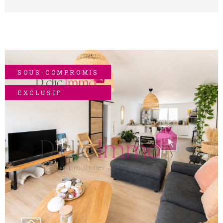
fonctionnels. Côté confort, vous bénéficierez
d’un chauffage au sol par pompe à chaleur
ainsi que d’un poêle à bois, idéal pour une
ambiance chaleureuse en hiver. Le bien
propose également un garage de 29 m². Une
maison moderne et confortable, idéale pour
une famille à la recherche de tranquillité et
SOUS-COMPROMIS
de performance énergétique. Les
informations sur les risques auxquels ce
EXCLUSIF
bien est exposé sont disponibles sur le site
Géorisques : www.georisques.gouv.fr Pour
toute visite et renseignements contactez
Cécilia, Agence D'clic Immo - EI - Agent
commercial immatriculé au RSAC de La
VOIR LE BIEN
Roche-sur-Yon sous le numéro 2025AC00286