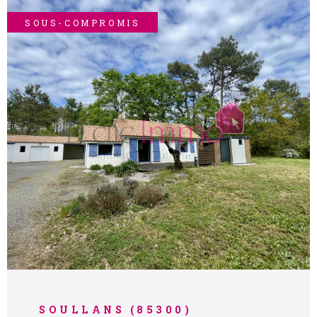
simplement se détendre en toute sérénité.
Les + :✔ Environnement calme✔ Beaux
SOUS-COMPROMIS
volumes extérieurs✔ Potentiel
d’aménagement Une maison pleine de
charme à découvrir rapidement à moins de
10 min du centre de Challans Les
informations sur les risques auxquels ce
bien est exposé sont disponibles sur le site
Géorisques : www.georisques.gouv.fr
VOIR LE BIEN
SOULLANS (85300)