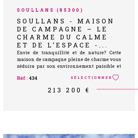
SOULLANS (85300)
SOULLANS - MAISON
DE CAMPAGNE – LE
CHARME DU CALME
ET DE L’ESPACE -...
Envie de tranquillité et de nature? Cette
maison de campagne pleine de charme vous
séduira par son environnement paisible et
son cadre verdoyant. Elle se compose de
Réf :
434
SÉLECTIONNER
deux chambres, ainsi qu’une pièce
traversante idéale pour créer un bureau, un
213 200 €
dressing ou un espace selon vos besoins.
Vous profiterez également d’un grenier
offrant du potentiel supplémentaire et d’un
garage de 53m² pratique au quotidien. À
l’extérieur, laissez-vous charmer par un
terrain d’environ 1661 m², parfait pour
profiter des beaux jours, jardiner ou