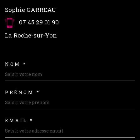
Sophie GARREAU
07 45 29 01 90
La Roche-sur-Yon
NOM *
TRAD_MELTEM_VOSCOORDON
PRÉNOM *
EMAIL *