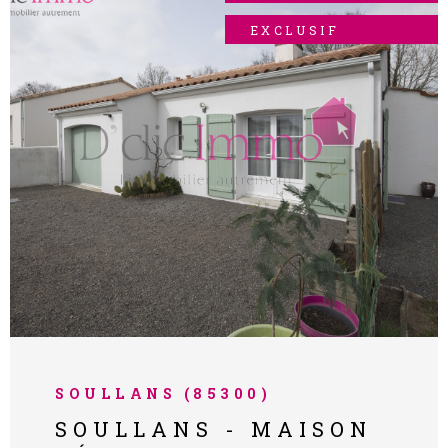
avec trois garages et un préau, offrant de
nombreuses possibilités de stationnement
EXCLUSIF
et de rangement. Le tout s’étend sur un
magnifique terrain arboré de plus de 2 300
m², véritable écrin de verdure où règnent
calme et sérénité. Un belle opprtunité,
alliant authenticité, nature et tranquillité,
VOIR LE BIEN
pour les amoureux de charme et d’espace.
Pour visiter ou en savoir plus, contactez
Delphine - Agence D’clic immo au 06 38 84
85 66 Les informations sur les risques
auxquels ce bien est exposé sont
disponibles sur le site Géorisques :
www.georisques.gouv.fr
SOULLANS (85300)
SOULLANS - MAISON