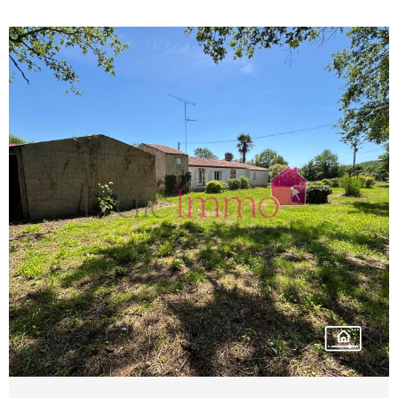
pour vos repas en famille ou entre amis. Son
environnement calme, séduira également
les amateurs de nature grâce aux nombreux
chemins de promenade et itinéraires
cyclables accessibles à quelques minutes.
Une maison confortable et facile à vivre… il
ne vous reste plus qu'à poser vos valises !
Les informations sur les risques auxquels
ce bien est exposé sont disponibles sur le
site Géorisques : www.georisques.gouv.fr.
VOIR LE BIEN