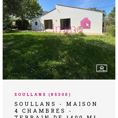
double vitrage avec volets roulants
electriques Modernisation du système de
chauffage / pompe à chaleur air/air Cuisine
neuve Pose de parquet Une belle
opportunité à découvrir sans tarder ! Pour
VOIR LE BIEN
tout renseignement complémentaire ou
pour organiser une visite, contactez D'clic
Immo au 06.21.73.75.61. Les informations sur
les risques auxquels ce bien est exposé sont
disponibles sur le site Géorisques :
www.georisques.gouv.fr
SOULLANS (85300)
SOULLANS - MAISON
4 CHAMBRES -
TERRAIN DE 1400 M²