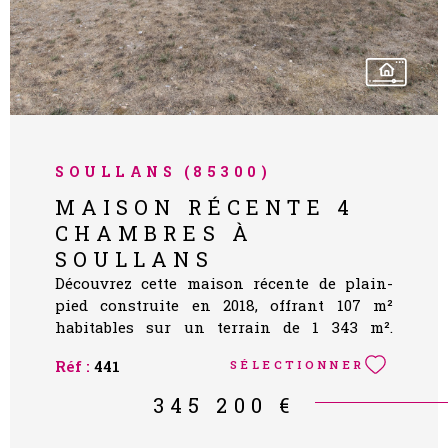
SOULLANS (85300)
MAISON RÉCENTE 4
CHAMBRES À
SOULLANS
Découvrez cette maison récente de plain-
pied construite en 2018, offrant 107 m²
habitables sur un terrain de 1 343 m².
Secteur calme de Soullans, proche de
Réf :
441
SÉLECTIONNER
Challans, elle se compose d’une agréable
pièce de vie lumineuse avec cuisine
345 200 €
aménagée et équipée, de 4 chambres, d’une
salle d’eau et de nombreux espaces