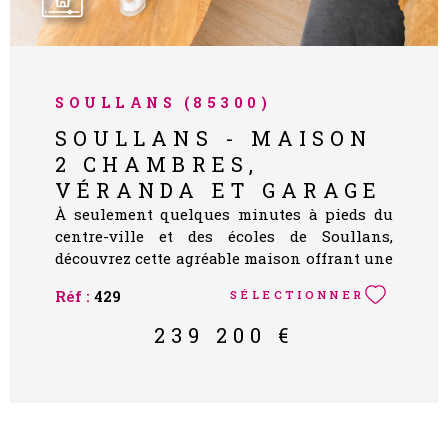
SOULLANS (85300)
SOULLANS - MAISON
2 CHAMBRES,
VÉRANDA ET GARAGE
À seulement quelques minutes à pieds du
centre-ville et des écoles de Soullans,
découvrez cette agréable maison offrant une
belle pièce de vie lumineuse, une cuisine
Réf :
429
SÉLECTIONNER
aménagée et fonctionnelle, ainsi que deux
chambres, dont une avec un grand dressing.
239 200 €
Côté pratique, vous bénéficierez d'un cellier
attenant et d'un garage. À l'extérieur,
laissez-vous séduire par un terrain clos de
plus de 370 m², idéal pour profiter des beaux
jours, ainsi que par une terrasse conviviale