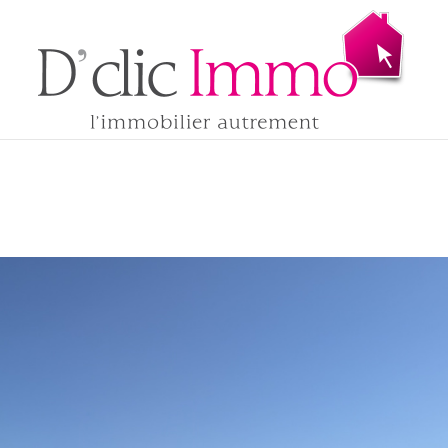
R
ion
1
Budget
FILT