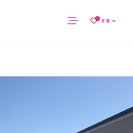
Langue
0
FR
NOTRE AGENCE
NOS ANNONCES
PARRAINAGE
ESTIMATION
RER
VOIR LES
1
ANNONCES
ALERTE EMAIL
NOS PARTENAIRES
RÉINITIALISER LES FILTRES
NOS AVIS CLIENTS
CONTACT