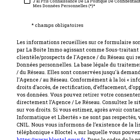
J'ai Pris Connaissance De La Politique De Confidential
Mes Données Personnelles (*)*
* champs obligatoires
Les informations recueillies sur ce formulaire so
par La Boite Immo agissant comme Sous-traitant d
clientèle/prospects de l'Agence / du Réseau qui 
Données personnelles. La base légale du traitemen
/ du Réseau. Elles sont conservées jusqu'à demand
l'Agence / au Réseau. Conformément à la loi « info
droits d’accès, de rectification, d’effacement, d’op
vos données. Vous pouvez retirer votre consent
directement l’Agence / Le Réseau. Consultez le si
sur vos droits. Si vous estimez, après avoir contac
Informatique et Libertés » ne sont pas respectés,
CNIL. Nous vous informons de l’existence de la l
téléphonique « Bloctel », sur laquelle vous pouvez 
https://www.bloctel.gouv.fr
. Dans le cadre de la 