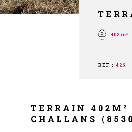
TERR
402 m²
RÉF :
426
TERRAIN 402M²
CHALLANS (853