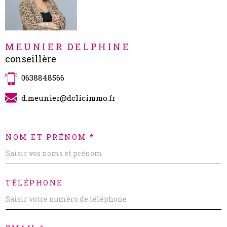
MEUNIER DELPHINE
conseillère
0638848566
d.meunier@dclicimmo.fr
NOM ET PRÉNOM *
TÉLÉPHONE