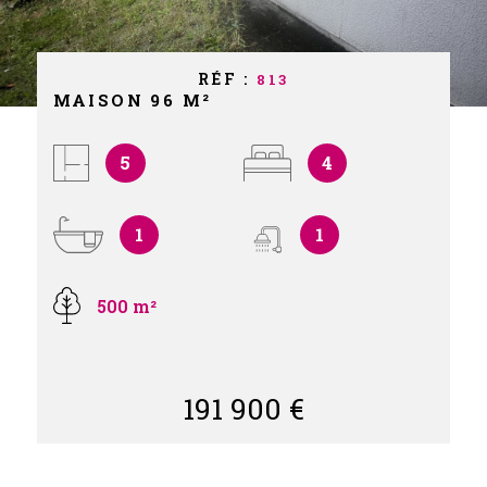
NOS PART
NOS AVIS
RÉF :
813
MAISON 96 M²
CONTACT
5
4
1
1
500 m²
191 900 €