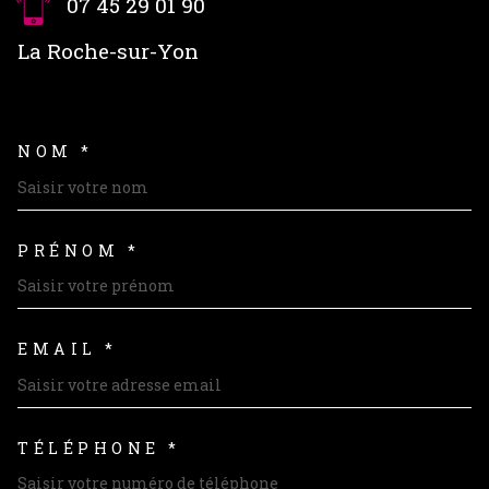
07 45 29 01 90
La Roche-sur-Yon
NOM *
TRAD_MELTEM_VOSCOORDON
PRÉNOM *
EMAIL *
TÉLÉPHONE *