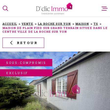
Aller
Aller
Aller
Aller
à
à
au
au
:
la
menu
contenu
recherche
principal
ACCUEIL
VENTE
LA ROCHE SUR YON
MAISON
T5
MAISON DE PLAIN PIED SUR GRAND TERRAIN SITUEE DANS LE
CENTRE VILLE DE LA ROCHE SUR YON
NOTRE AG
RETOUR
NOS ANN
SOUS-COMPROMIS
PARRAINA
EXCLUSIF
ESTIMATI
ALERTE E