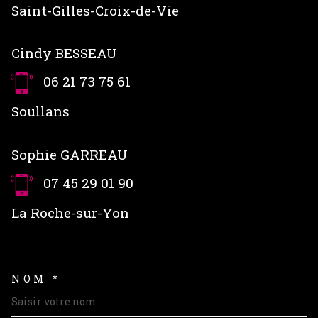
Saint-Gilles-Croix-de-Vie
Cindy BESSEAU
06 21 73 75 61
Soullans
Sophie GARREAU
07 45 29 01 90
La Roche-sur-Yon
NOM *
TRAD_MELTEM_VOSCOORDON