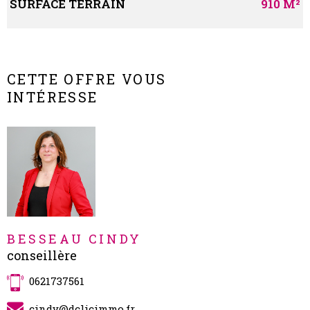
SURFACE TERRAIN
910 M²
Caractérisque
Valeurs
CETTE OFFRE VOUS
INTÉRESSE
BESSEAU CINDY
conseillère
0621737561
cindy@dclicimmo.fr