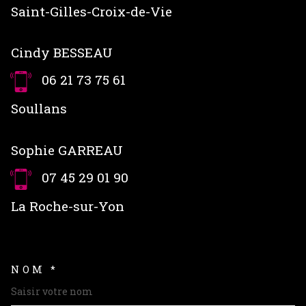
Saint-Gilles-Croix-de-Vie
Cindy BESSEAU
06 21 73 75 61
Soullans
Sophie GARREAU
07 45 29 01 90
La Roche-sur-Yon
NOM *
TRAD_MELTEM_VOSCOORDON