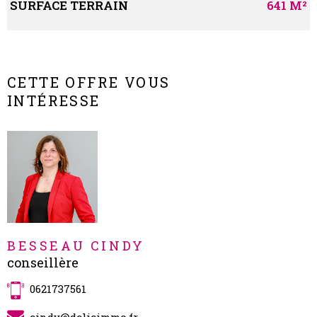
SURFACE TERRAIN
641 M²
Caractérisque
Valeurs
CETTE OFFRE VOUS
INTÉRESSE
BESSEAU CINDY
conseillère
0621737561
cindy@dclicimmo.fr