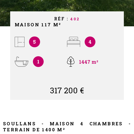
NOS PART
RÉF :
402
NOS AVIS
MAISON 117 M²
CONTACT
5
4
1
1447 m²
317 200 €
SOULLANS - MAISON 4 CHAMBRES -
TERRAIN DE 1400 M²