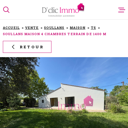
Aller
Aller
Aller
Aller
à
à
au
au
:
la
menu
contenu
recherche
principal
ACCUEIL
VENTE
SOULLANS
MAISON
T5
SOULLANS MAISON 4 CHAMBRES TERRAIN DE 1400 M
NOTRE AG
RETOUR
NOS ANN
PARRAINA
ESTIMATI
ALERTE E