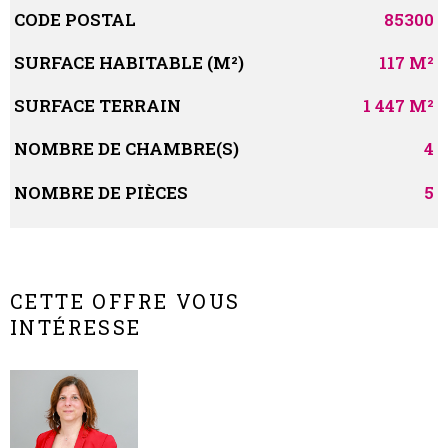
Caractérisque
Valeurs
CODE POSTAL
85300
SURFACE HABITABLE (M²)
117 M²
SURFACE TERRAIN
1 447 M²
NOMBRE DE CHAMBRE(S)
4
NOMBRE DE PIÈCES
5
CETTE OFFRE VOUS
INTÉRESSE