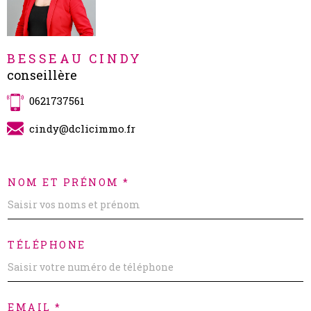
BESSEAU CINDY
conseillère
0621737561
cindy@dclicimmo.fr
NOM ET PRÉNOM *
TÉLÉPHONE
EMAIL *