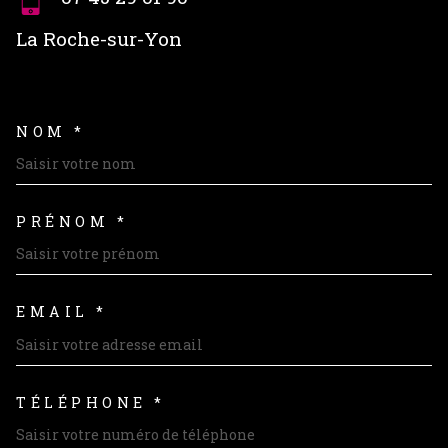
La Roche-sur-Yon
NOM *
TRAD_MELTEM_VOSCOORDON
PRÉNOM *
EMAIL *
TÉLÉPHONE *