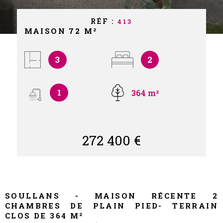
NOS PART
RÉF :
413
MAISON 72 M²
NOS AVIS
3
2
CONTACT
1
364 m²
272 400 €
SOULLANS - MAISON RÉCENTE 2
CHAMBRES DE PLAIN PIED- TERRAIN
CLOS DE 364 M²