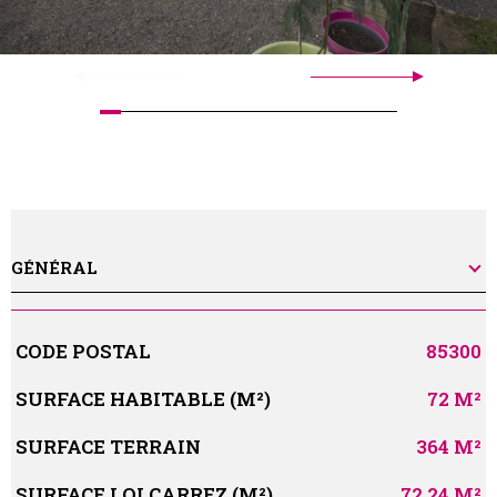
GÉNÉRAL
Caractérisque
Valeurs
CODE POSTAL
85300
SURFACE HABITABLE (M²)
72 M²
SURFACE TERRAIN
364 M²
SURFACE LOI CARREZ (M²)
72,24 M²