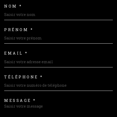
NOM *
TRAD_MELTEM_VOSCOORDON
PRÉNOM *
EMAIL *
TÉLÉPHONE *
MESSAGE *
TRAD_MELTEM_VOREDEMAND