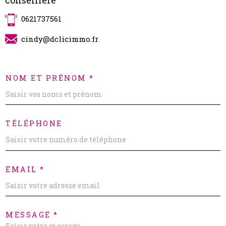
conseillère
0621737561
cindy@dclicimmo.fr
NOM ET PRÉNOM *
TÉLÉPHONE
EMAIL *
MESSAGE *