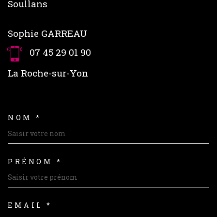
Soullans
Sophie GARREAU
07 45 29 01 90
La Roche-sur-Yon
NOM *
TRAD_MELTEM_VOSCOORDON
PRÉNOM *
EMAIL *