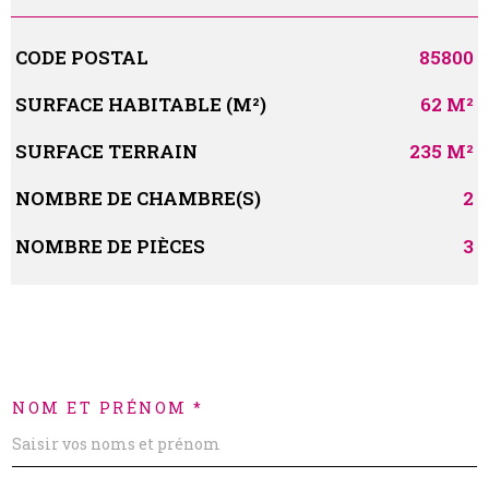
Caractérisque
Valeurs
CODE POSTAL
85800
SURFACE HABITABLE (M²)
62 M²
SURFACE TERRAIN
235 M²
NOMBRE DE CHAMBRE(S)
2
NOMBRE DE PIÈCES
3
NOM ET PRÉNOM *