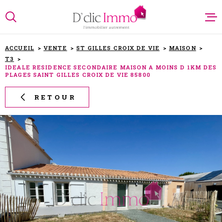
Aller
Aller
Aller
Aller
à
à
au
au
:
la
menu
contenu
recherche
principal
ACCUEIL
VENTE
ST GILLES CROIX DE VIE
MAISON
T3
NOTRE AG
IDEALE RESIDENCE SECONDAIRE MAISON A MOINS D 1KM DES
PLAGES SAINT GILLES CROIX DE VIE 85800
RETOUR
NOS ANN
PARRAINA
ESTIMATI
ALERTE E