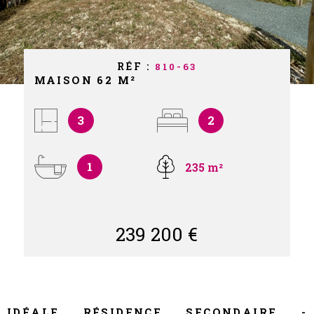
NOS PART
NOS AVIS
RÉF :
810-63
MAISON 62 M²
CONTACT
3
2
1
235 m²
239 200 €
IDÉALE RÉSIDENCE SECONDAIRE -